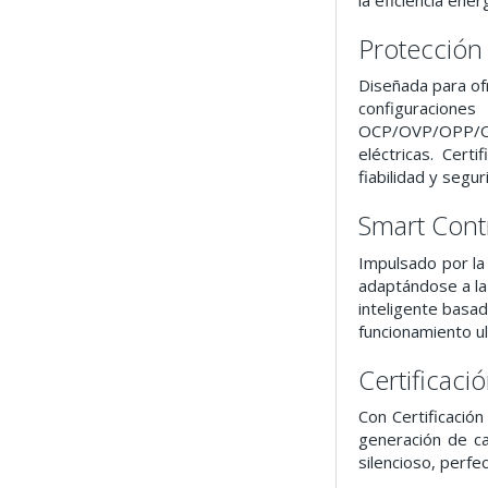
Protección 
Diseñada para ofr
configuracion
OCP/OVP/OPP/OTP
eléctricas. Cert
fiabilidad y seg
Smart Cont
Impulsado por la
adaptándose a la 
inteligente basado
funcionamiento ul
Certificac
Con Certificació
generación de ca
silencioso, perfe