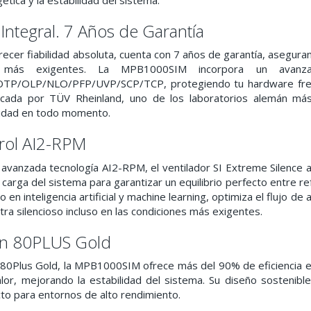
Integral. 7 Años de Garantía
ecer fiabilidad absoluta, cuenta con 7 años de garantía, asegura
es más exigentes. La MPB1000SIM incorpora un avanza
/OLP/NLO/PFP/UVP/SCP/TCP, protegiendo tu hardware frente 
ificada por TÜV Rheinland, uno de los laboratorios alemán má
uridad en todo momento.
rol AI2-RPM
 avanzada tecnología AI2-RPM, el ventilador SI Extreme Silence 
carga del sistema para garantizar un equilibrio perfecto entre refr
 en inteligencia artificial y machine learning, optimiza el flujo d
tra silencioso incluso en las condiciones más exigentes.
ión 80PLUS Gold
n 80Plus Gold, la MPB1000SIM ofrece más del 90% de eficiencia en
lor, mejorando la estabilidad del sistema. Su diseño sostenib
cto para entornos de alto rendimiento.