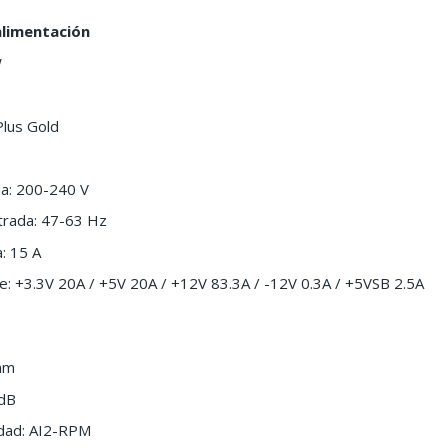
alimentación
W
Plus Gold
da: 200-240 V
trada: 47-63 Hz
: 15 A
te: +3.3V 20A / +5V 20A / +12V 83.3A / -12V 0.3A / +5VSB 2.5A
 mm
 dB
idad: AI2-RPM