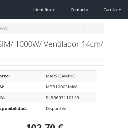
Identifícate
Contacto
Carrito
IMW
IM/ 1000W/ Ventilador 14cm/
rca:
MARS GAMING
N:
MPB1000SIMW
N:
8435693110149
sponibilidad:
Disponible
102,70 €