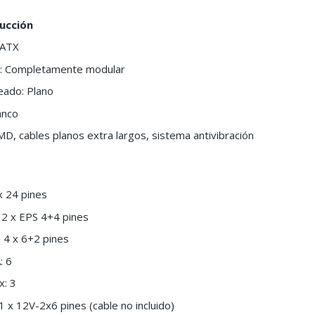
ucción
 ATX
o: Completamente modular
eado: Plano
anco
D, cables planos extra largos, sistema antivibración
x 24 pines
2 x EPS 4+4 pines
 4 x 6+2 pines
: 6
x: 3
 1 x 12V-2x6 pines (cable no incluido)