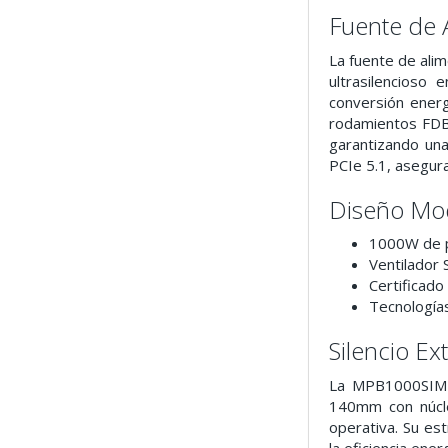
Fuente de
La fuente de ali
ultrasilencioso
conversión energ
rodamientos FDB 
garantizando una
PCIe 5.1, asegur
Diseño Mod
1000W de 
Ventilador 
Certificado
Tecnología
Silencio E
La MPB1000SIM e
140mm con núcle
operativa. Su es
la eficiencia ener