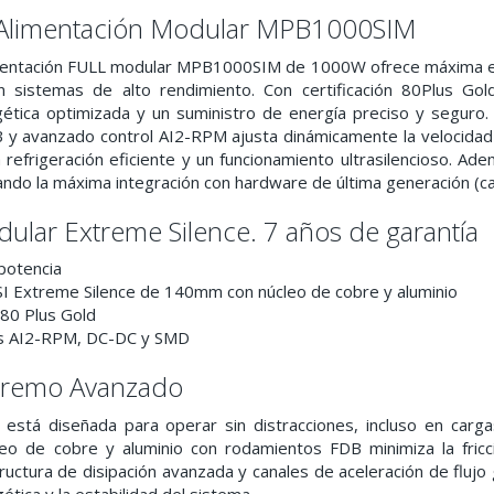
 Alimentación Modular MPB1000SIM
mentación FULL modular MPB1000SIM de 1000W ofrece máxima efic
 en sistemas de alto rendimiento. Con certificación 80Plus G
ética optimizada y un suministro de energía preciso y seguro
y avanzado control AI2-RPM ajusta dinámicamente la velocidad med
 refrigeración eficiente y un funcionamiento ultrasilencioso. A
ando la máxima integración con hardware de última generación (cab
ular Extreme Silence. 7 años de garantía
potencia
SI Extreme Silence de 140mm con núcleo de cobre y aluminio
 80 Plus Gold
s AI2-RPM, DC-DC y SMD
xtremo Avanzado
stá diseñada para operar sin distracciones, incluso en cargas
o de cobre y aluminio con rodamientos FDB minimiza la fricci
tructura de disipación avanzada y canales de aceleración de flujo
gética y la estabilidad del sistema.