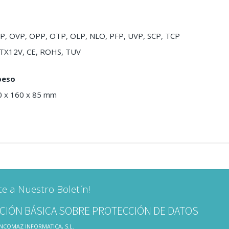
CP, OVP, OPP, OTP, OLP, NLO, PFP, UVP, SCP, TCP
 ATX12V, CE, ROHS, TUV
peso
0 x 160 x 85 mm
te a Nuestro Boletín!
CIÓN BÁSICA SOBRE PROTECCIÓN DE DATOS
 INCOMAZ INFORMATICA, S.L.