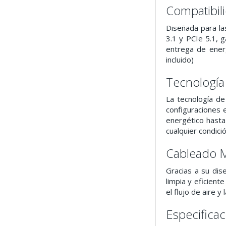
Compatibil
Diseñada para la
3.1 y PCIe 5.1, 
entrega de ener
incluido)
Tecnología
La tecnología de
configuraciones e
energético hasta
cualquier condici
Cableado 
Gracias a su dis
limpia y eficient
el flujo de aire y
Especifica