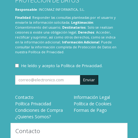
PROTECCIÓN DE DATOS
Responsable
: INCOMAZ INFORMATICA, S.L.
Finalidad
: Responder las consultas planteadas por el usuario y
enviarle la información solicitada;
Legitimación
:
Consentimiento del usuario;
Destinatarios
: Solo se realizan
cesiones si existe una obligación legal;
Derechos
: Acceder,
rectificar y suprimir, así como otros derechos, como se indica
en la información adicional;
Información Adicional
: Puede
consultar la información completa de Protección de Datos en
nuestra
Política de Privacidad
.
He leído y acepto la
Política de Privacidad
.
Enviar
Contacto
Información Legal
Política Privacidad
Política de Cookies
Condiciones de Compra
Formas de Pago
¿Quienes Somos?
Contacto