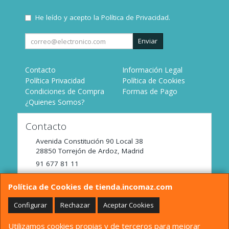
He leído y acepto la
Política de Privacidad
.
Enviar
Contacto
Información Legal
Política Privacidad
Política de Cookies
Condiciones de Compra
Formas de Pago
¿Quienes Somos?
Contacto
Avenida Constitución 90 Local 38
28850
Torrejón de Ardoz
,
Madrid
91 677 81 11
tienda@incomaz.com
Política de Cookies de tienda.incomaz.com
Configurar
Rechazar
Aceptar Cookies
Horario
Utilizamos cookies propias y de terceros para mejorar
De Lunes a Viernes de 9:00 a 14:00