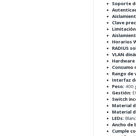
Soporte d
Autentica
Aislamient
Clave pre
Limitación
Aislamient
Horarios W
RADIUS so
VLAN diná
Hardware
Consumo 
Rango de 
Interfaz d
Peso:
400 g
Gestión:
E
Switch in
Material d
Material 
LEDs:
Blanc
Ancho de b
Cumple co