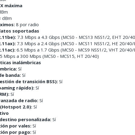
TX máxima
dBm
3 dBm
ximos:
8 por radio
datos soportadas
2.11be):
7.3 Mbps a 4.3 Gbps (MCS0 - MCS13 NSS1/2, EHT 20/4
2.11ax):
7.3 Mbps a 2.4 Gbps (MCS0 - MCS11 NSS1/2, HE 20/40/
2.11ac):
6.5 Mbps a 1.7 Gbps (MCS0 - MCS9 NSS1/2, VHT 20/40/
5 Mbps a 300 Mbps (MCS0 - MCS15, HT 20/40)
ticas inalámbricas
ámbrica:
Sí
de banda:
Sí
estión de transición BSS):
Sí
oaming rápido):
Sí
RM):
Sí
vanzada de radio:
Sí
(Hotspot 2.0):
Sí
tivo
destino personalizada:
Sí
ión por vales:
Sí
ción por pago:
Sí