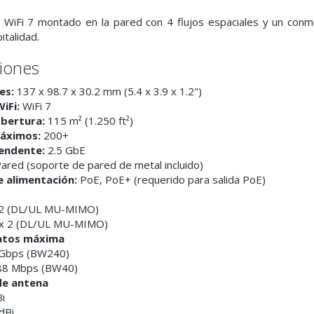
 WiFi 7 montado en la pared con 4 flujos espaciales y un con
italidad.
ciones
es:
137 x 98.7 x 30.2 mm (5.4 x 3.9 x 1.2")
iFi:
WiFi 7
obertura:
115 m² (1.250 ft²)
máximos:
200+
cendente:
2.5 GbE
ared (soporte de pared de metal incluido)
 alimentación:
PoE, PoE+ (requerido para salida PoE)
 2 (DL/UL MU-MIMO)
x 2 (DL/UL MU-MIMO)
atos máxima
 Gbps (BW240)
8 Mbps (BW40)
de antena
i
dBi