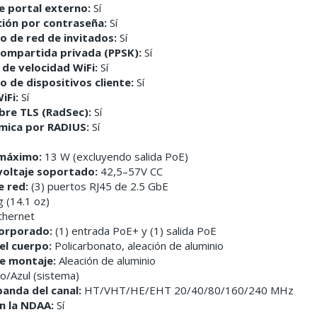
e portal externo:
Sí
ción por contraseña:
Sí
o de red de invitados:
Sí
compartida privada (PPSK):
Sí
 de velocidad WiFi:
Sí
o de dispositivos cliente:
Sí
iFi:
Sí
bre TLS (RadSec):
Sí
mica por RADIUS:
Sí
máximo:
13 W (excluyendo salida PoE)
voltaje soportado:
42,5–57V CC
e red:
(3) puertos RJ45 de 2.5 GbE
 (14.1 oz)
thernet
corporado:
(1) entrada PoE+ y (1) salida PoE
el cuerpo:
Policarbonato, aleación de aluminio
de montaje:
Aleación de aluminio
o/Azul (sistema)
anda del canal:
HT/VHT/HE/EHT 20/40/80/160/240 MHz
n la NDAA:
Sí