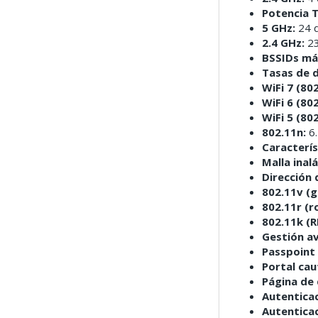
Potencia 
5 GHz:
24 
2.4 GHz:
2
BSSIDs má
Tasas de 
WiFi 7 (80
WiFi 6 (80
WiFi 5 (80
802.11n:
6.
Caracterís
Malla inal
Dirección 
802.11v (g
802.11r (r
802.11k (R
Gestión a
Passpoint 
Portal cau
Página de 
Autenticac
Autentica