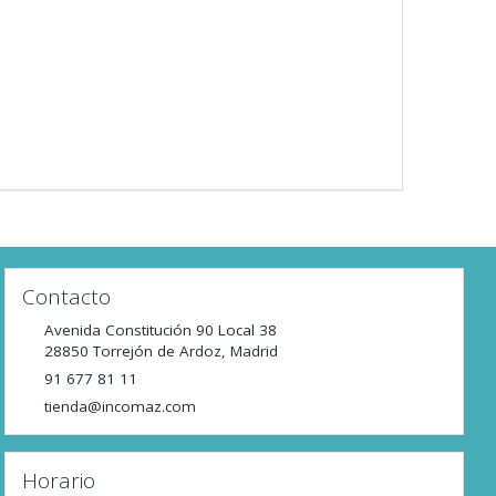
Contacto
Avenida Constitución 90 Local 38
28850
Torrejón de Ardoz
,
Madrid
91 677 81 11
tienda@incomaz.com
Horario