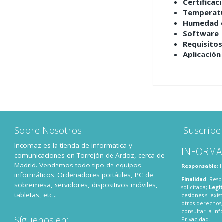
Certificac
Temperatu
Humedad o
Software
Requisitos
Aplicación
Sobre Nosotros
¡Suscríbe
Incomaz es la tienda de informatica y
INFORMA
comunicaciones en Torrejón de Ardoz, cerca de
Madrid. Vendemos todo tipo de equipos
Responsable
:
informáticos. Ordenadores portátiles, PC de
Finalidad
: Resp
sobremesa, servidores, dispositivos móviles,
solicitada;
Legi
tabletas, etc...
cesiones si exis
otros derechos,
consultar la i
Síguenos en:
Privacidad
.