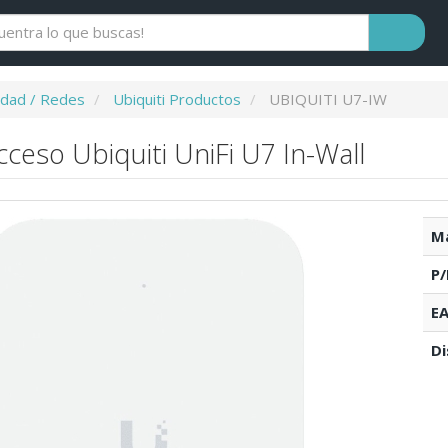
idad / Redes
Ubiquiti Productos
UBIQUITI U7-IW
ceso Ubiquiti UniFi U7 In-Wall
Ma
P/
EA
Di