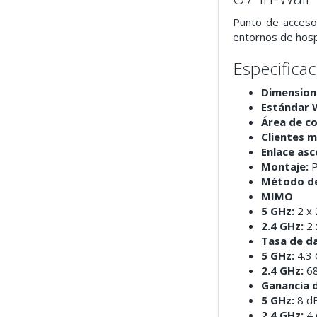
Punto de acceso
entornos de hosp
Especifica
Dimension
Estándar W
Área de c
Clientes 
Enlace as
Montaje:
P
Método de
MIMO
5 GHz:
2 x
2.4 GHz:
2 
Tasa de d
5 GHz:
4.3
2.4 GHz:
68
Ganancia 
5 GHz:
8 dB
2.4 GHz:
4 