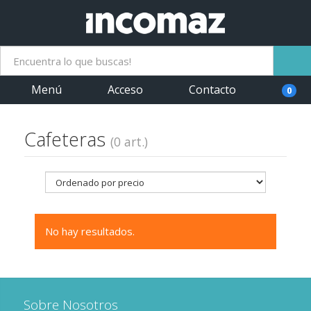
Menú
Acceso
Contacto
0
Cafeteras
(0 art.)
No hay resultados.
Sobre Nosotros