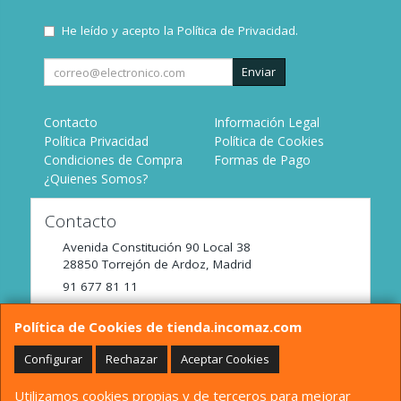
He leído y acepto la
Política de Privacidad
.
Enviar
Contacto
Información Legal
Política Privacidad
Política de Cookies
Condiciones de Compra
Formas de Pago
¿Quienes Somos?
Contacto
Avenida Constitución 90 Local 38
28850
Torrejón de Ardoz
,
Madrid
91 677 81 11
tienda@incomaz.com
Política de Cookies de tienda.incomaz.com
Configurar
Rechazar
Aceptar Cookies
Horario
Utilizamos cookies propias y de terceros para mejorar
De Lunes a Viernes de 9:00 a 14:00