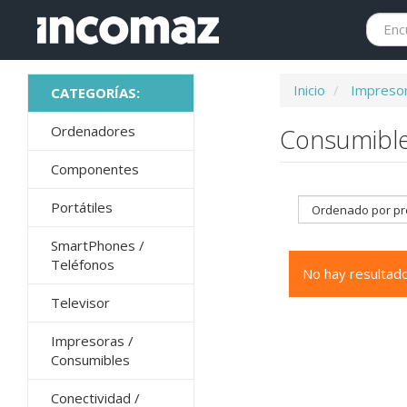
Inicio
Impresor
Ordenadores
Consumibl
Componentes
Portátiles
SmartPhones /
Teléfonos
No hay resultado
Televisor
Impresoras /
Consumibles
Conectividad /