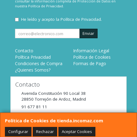
consultar la información completa de Protección de Datos en
nuestra
Política de Privacidad
.
He leído y acepto la
Política de Privacidad
.
Enviar
Contacto
Información Legal
Política Privacidad
Política de Cookies
Condiciones de Compra
Formas de Pago
¿Quienes Somos?
Contacto
Avenida Constitución 90 Local 38
28850
Torrejón de Ardoz
,
Madrid
91 677 81 11
tienda@incomaz.com
Política de Cookies de tienda.incomaz.com
Configurar
Rechazar
Aceptar Cookies
Horario