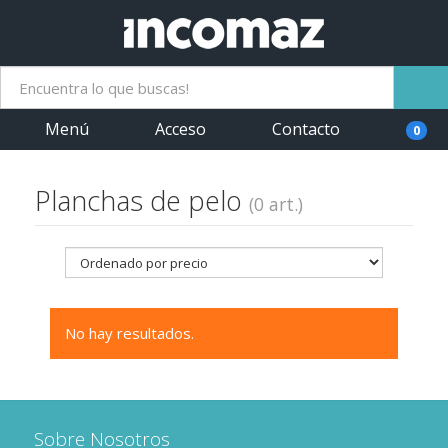
Menú
Acceso
Contacto
0
Planchas de pelo
(0 art.)
No hay resultados.
Sobre Nosotros