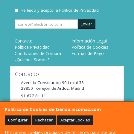
He leído y acepto la
Política de Privacidad
.
Enviar
Contacto
Información Legal
Política Privacidad
Política de Cookies
Condiciones de Compra
Formas de Pago
¿Quienes Somos?
Contacto
Avenida Constitución 90 Local 38
28850
Torrejón de Ardoz
,
Madrid
91 677 81 11
tienda@incomaz.com
Política de Cookies de tienda.incomaz.com
Configurar
Rechazar
Aceptar Cookies
Horario
Utilizamos cookies propias y de terceros para mejorar
De Lunes a Viernes de 9:00 a 14:00