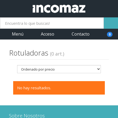
Menú
Acceso
Contacto
0
Rotuladoras
(0 art.)
No hay resultados.
Sobre Nosotros