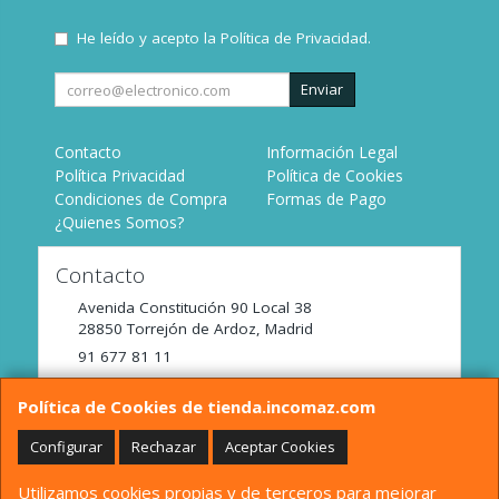
He leído y acepto la
Política de Privacidad
.
Enviar
Contacto
Información Legal
Política Privacidad
Política de Cookies
Condiciones de Compra
Formas de Pago
¿Quienes Somos?
Contacto
Avenida Constitución 90 Local 38
28850
Torrejón de Ardoz
,
Madrid
91 677 81 11
tienda@incomaz.com
Política de Cookies de tienda.incomaz.com
Configurar
Rechazar
Aceptar Cookies
Horario
Utilizamos cookies propias y de terceros para mejorar
De Lunes a Viernes de 9:00 a 14:00