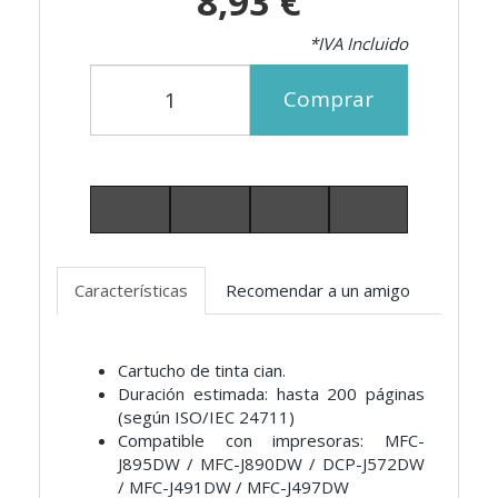
8,93 €
*IVA Incluido
Comprar
Características
Recomendar a un amigo
Cartucho de tinta cian.
Duración estimada: hasta 200 páginas
(según ISO/IEC 24711)
Compatible con impresoras: MFC-
J895DW / MFC-J890DW / DCP-J572DW
/ MFC-J491DW / MFC-J497DW