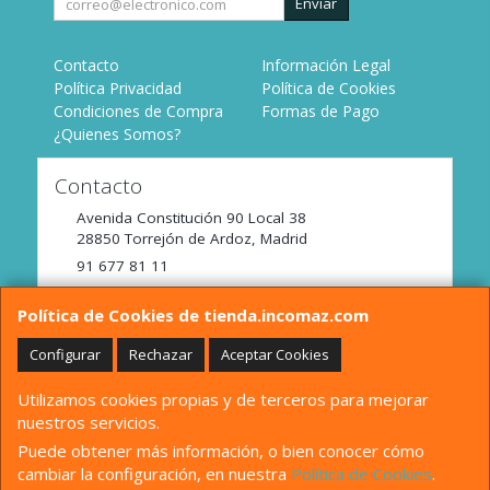
Enviar
Contacto
Información Legal
Política Privacidad
Política de Cookies
Condiciones de Compra
Formas de Pago
¿Quienes Somos?
Contacto
Avenida Constitución 90 Local 38
28850
Torrejón de Ardoz
,
Madrid
91 677 81 11
tienda@incomaz.com
Política de Cookies de tienda.incomaz.com
Configurar
Rechazar
Aceptar Cookies
Horario
Utilizamos cookies propias y de terceros para mejorar
De Lunes a Viernes de 9:00 a 14:00
nuestros servicios.
Puede obtener más información, o bien conocer cómo
cambiar la configuración, en nuestra
Política de Cookies
.
, , , , España. - C.I.F.: B82680158 - Tfno: