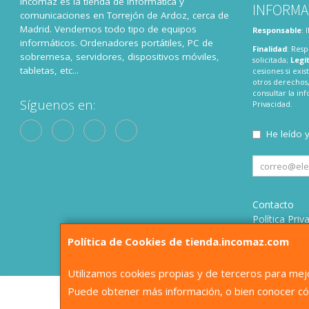
Incomaz es la tienda de informatica y
INFORMA
comunicaciones en Torrejón de Ardoz, cerca de
Madrid. Vendemos todo tipo de equipos
Responsable
:
informáticos. Ordenadores portátiles, PC de
Finalidad
: Resp
sobremesa, servidores, dispositivos móviles,
solicitada;
Legi
tabletas, etc...
cesiones si exis
otros derechos,
consultar la i
Síguenos en:
Privacidad
.
He leído 
Contacto
Política Priv
Condiciones
Política de Cookies de tienda.incomaz.com
¿Quienes S
Utilizamos cookies propias y de terceros para mejo
Puede obtener más información, o bien conocer có