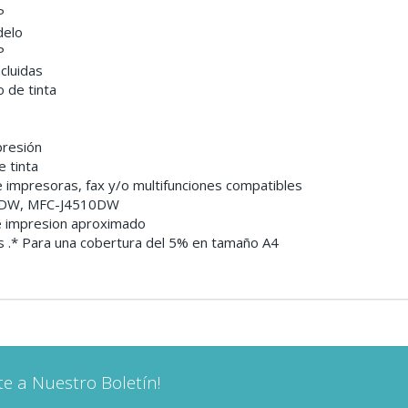
P
delo
P
cluidas
o de tinta
presión
e tinta
 impresoras, fax y/o multifunciones compatibles
DW, MFC-J4510DW
 impresion aproximado
s .* Para una cobertura del 5% en tamaño A4
te a Nuestro Boletín!