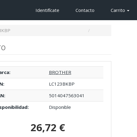
Identifícate
Contacto
Carrito
BKBP
ro
rca:
BROTHER
N:
LC123BKBP
N:
5014047563041
sponibilidad:
Disponible
26,72 €