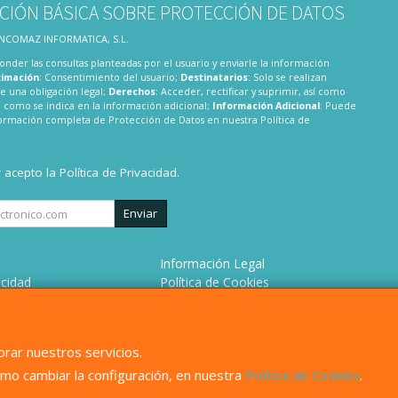
CIÓN BÁSICA SOBRE PROTECCIÓN DE DATOS
 INCOMAZ INFORMATICA, S.L.
onder las consultas planteadas por el usuario y enviarle la información
timación
: Consentimiento del usuario;
Destinatarios
: Solo se realizan
te una obligación legal;
Derechos
: Acceder, rectificar y suprimir, así como
 como se indica en la información adicional;
Información Adicional
: Puede
nformación completa de Protección de Datos en nuestra
Política de
y acepto la
Política de Privacidad
.
Enviar
Información Legal
acidad
Política de Cookies
 de Compra
Formas de Pago
omos?
rar nuestros servicios.
mo cambiar la configuración, en nuestra
Política de Cookies
.
, , , , España. - C.I.F.: B82680158 - Tfno: