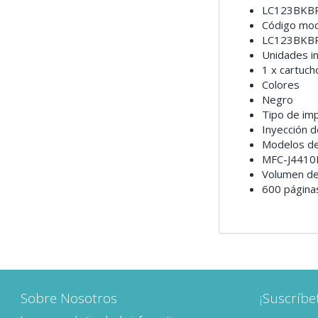
LC123BKB
Código mo
LC123BKB
Unidades in
1 x cartuch
Colores
Negro
Tipo de im
Inyección d
Modelos de
MFC-J4410
Volumen de
600 página
Sobre Nosotros
¡Suscríbe