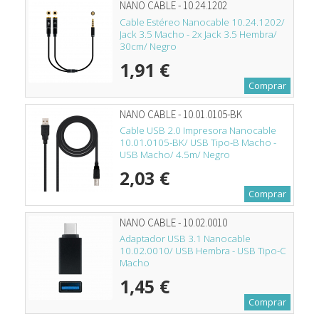
NANO CABLE - 10.24.1202
Cable Estéreo Nanocable 10.24.1202/
Jack 3.5 Macho - 2x Jack 3.5 Hembra/
30cm/ Negro
1,91 €
Comprar
NANO CABLE - 10.01.0105-BK
Cable USB 2.0 Impresora Nanocable
10.01.0105-BK/ USB Tipo-B Macho -
USB Macho/ 4.5m/ Negro
2,03 €
Comprar
NANO CABLE - 10.02.0010
Adaptador USB 3.1 Nanocable
10.02.0010/ USB Hembra - USB Tipo-C
Macho
1,45 €
Comprar