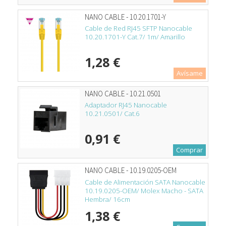
NANO CABLE - 10.20.1701-Y
Cable de Red RJ45 SFTP Nanocable
10.20.1701-Y Cat.7/ 1m/ Amarillo
1,28 €
Avísame
NANO CABLE - 10.21.0501
Adaptador RJ45 Nanocable
10.21.0501/ Cat.6
0,91 €
Comprar
NANO CABLE - 10.19.0205-OEM
Cable de Alimentación SATA Nanocable
10.19.0205-OEM/ Molex Macho - SATA
Hembra/ 16cm
1,38 €