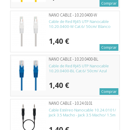
Comprar
NANO CABLE - 10.20.0400-W
Cable de Red RJ45 UTP Nanocable
10.20.0400-W Cat.6/ 50cm/ Blanco
1,40 €
Comprar
NANO CABLE - 10.20.0400-BL
Cable de Red RJ45 UTP Nanocable
10.20.0400-BL Cat.6/ 50cm/ Azul
1,40 €
Comprar
NANO CABLE - 10.24.0101
Cable Estéreo Nanocable 10.24.0101/
Jack 3.5 Macho - Jack 3.5 Macho/ 1.5m
1,40 €