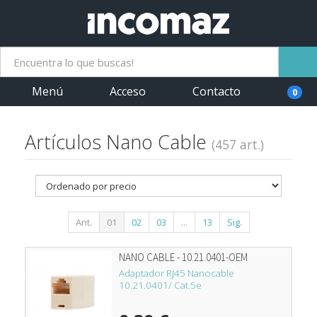
Menú
Acceso
Contacto
0
Artículos Nano Cable
(457 art.)
Ant.
01
02
03
...
13
Sig.
NANO CABLE - 10.21.0401-OEM
Adaptador RJ45 Nanocable
10.21.0401/ Cat.5e