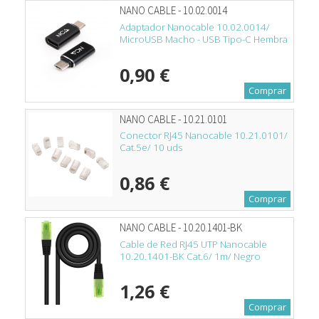
NANO CABLE - 10.02.0014
Adaptador Nanocable 10.02.0014/
MicroUSB Macho - USB Tipo-C Hembra
0,90 €
Comprar
NANO CABLE - 10.21.0101
Conector RJ45 Nanocable 10.21.0101/
Cat.5e/ 10 uds
0,86 €
Comprar
NANO CABLE - 10.20.1401-BK
Cable de Red RJ45 UTP Nanocable
10.20.1401-BK Cat.6/ 1m/ Negro
1,26 €
Comprar