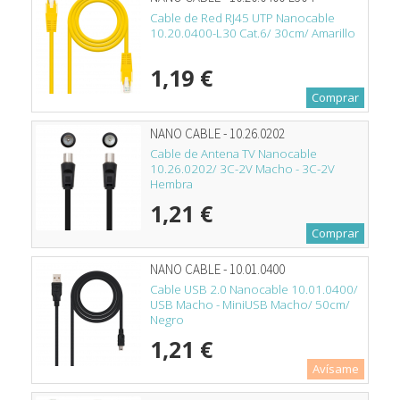
Cable de Red RJ45 UTP Nanocable
10.20.0400-L30 Cat.6/ 30cm/ Amarillo
1,19 €
Comprar
NANO CABLE - 10.26.0202
Cable de Antena TV Nanocable
10.26.0202/ 3C-2V Macho - 3C-2V
Hembra
1,21 €
Comprar
NANO CABLE - 10.01.0400
Cable USB 2.0 Nanocable 10.01.0400/
USB Macho - MiniUSB Macho/ 50cm/
Negro
1,21 €
Avísame