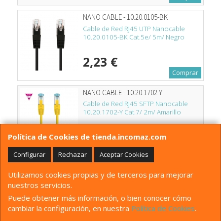
NANO CABLE - 10.20.0105-BK
Cable de Red RJ45 UTP Nanocable
10.20.0105-BK Cat.5e/ 5m/ Negro
2,23 €
Comprar
NANO CABLE - 10.20.1702-Y
Cable de Red RJ45 SFTP Nanocable
10.20.1702-Y Cat.7/ 2m/ Amarillo
2,13 €
Política de Cookies de tienda.incomaz.com
Avísame
Configurar
Rechazar
Aceptar Cookies
NANO CABLE - 10.24.0203
Utilizamos cookies propias y de terceros para mejorar
Cable Estéreo Nanocable 10.24.0203/
nuestros servicios.
Jack 3.5 Macho - Jack 3.5 Hembra/ 3m/
Negro
Puede obtener más información, o bien conocer cómo
cambiar la configuración, en nuestra
Política de Cookies
.
2,25 €