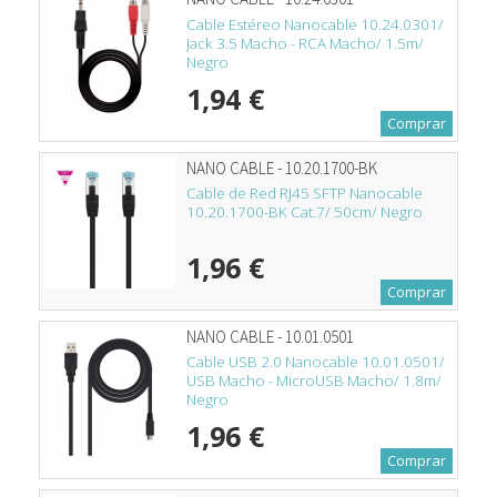
Cable Estéreo Nanocable 10.24.0301/
Jack 3.5 Macho - RCA Macho/ 1.5m/
Negro
1,94 €
Comprar
NANO CABLE - 10.20.1700-BK
Cable de Red RJ45 SFTP Nanocable
10.20.1700-BK Cat.7/ 50cm/ Negro
1,96 €
Comprar
NANO CABLE - 10.01.0501
Cable USB 2.0 Nanocable 10.01.0501/
USB Macho - MicroUSB Macho/ 1.8m/
Negro
1,96 €
Comprar