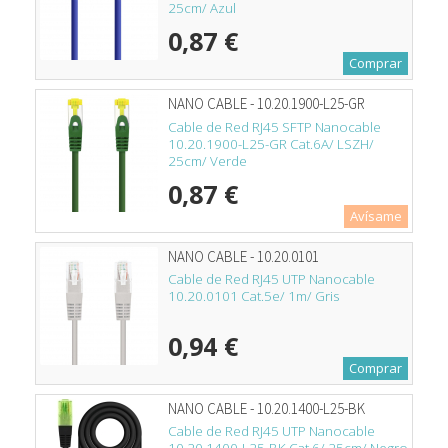
25cm/ Azul
0,87 €
Comprar
NANO CABLE - 10.20.1900-L25-GR
Cable de Red RJ45 SFTP Nanocable
10.20.1900-L25-GR Cat.6A/ LSZH/
25cm/ Verde
0,87 €
Avísame
NANO CABLE - 10.20.0101
Cable de Red RJ45 UTP Nanocable
10.20.0101 Cat.5e/ 1m/ Gris
0,94 €
Comprar
NANO CABLE - 10.20.1400-L25-BK
Cable de Red RJ45 UTP Nanocable