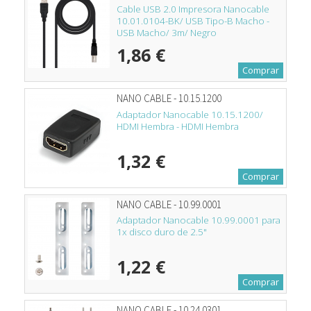
Cable USB 2.0 Impresora Nanocable
10.01.0104-BK/ USB Tipo-B Macho -
USB Macho/ 3m/ Negro
1,86 €
Comprar
NANO CABLE - 10.15.1200
Adaptador Nanocable 10.15.1200/
HDMI Hembra - HDMI Hembra
1,32 €
Comprar
NANO CABLE - 10.99.0001
Adaptador Nanocable 10.99.0001 para
1x disco duro de 2.5"
1,22 €
Comprar
NANO CABLE - 10.24.0301